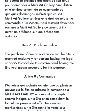
ne pourra se prévaloir des effets de son refus
pour demander à Multi Art Gallery l’annulation
et le remboursement de sa commande ou
quelques dommages- intérêts que ce soit.
Multi Art Gallery se réserve le droit de refuser la
commande d’un Acheteur qui resterait devoir des
sommes à Multi Art Gallery ou avec qui il y
aurait un différend sur une précédente
opération.
Item 7 : Purchase Online
The purchase of one or more works via the Site is
reserved exclusively for persons having the legal
capacity to conclude this contract and having the
financial means necessary for this purpose.
Article 8 : Commande
L’Acheteur qui souhaite acheter une ou plusieurs
œuvres sur le Site en adresse la commande à
MULTI ART GALLERY en ouvrant un compte
comme indiqué sur le Site et en complétant le
formulaire prévu à cet effet. Les œuvres
représentées sur le Site sont à la vente sous