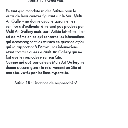
Article 17 : Garanties
En tant que mandataire des Artistes pour la
vente de leurs œuvres figurant sur le Site, Multi
Art Gallery ne donne aucune garantie, les
certificats d’authenticité ne sont pas produits par
Multi Art Gallery mais par l’Artiste lui-même. Il en
est de même en ce qui concerne les informations
qui accompagnent les œuvres en question et/ou
qui se rapportent à l’Artiste, ces informations
étant communiquées à Multi Art Gallery qui ne
fait que les reproduire sur son Site.
Comme indiqué par ailleurs Multi Art Gallery ne
donne aucune garantie relativement au Site et
aux sites visités par les liens hypertexte.
Article 18 : Limitation de responsabilité
L’Internaute reconnaît et accepte que la visite et
l’utilisation du Site s’effectuent sous sa seule
responsabilité.
Ni Multi Art Gallery, ni aucun tiers impliqué
dans la création, la mise en œuvre ou la mise à
jour du Site ne pourra être tenu pour responsable
de tous dommages et préjudices qui résulteraient