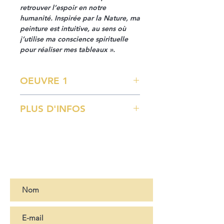
retrouver l’espoir en notre
humanité. Inspirée par la Nature, ma
peinture est intuitive, au sens où
j’utilise ma conscience spirituelle
pour réaliser mes tableaux ».
OEUVRE 1
Nymphes
PLUS D'INFOS
Huile sur toile
120 x 100 cm
Pour plus d'informations, merci de
nous contacter
ICI
Abonnez-vous à notre newsletter