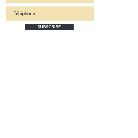
SUBSCRIBE
NOS ARTISTES :
-
Nos Peintres
-
Nos Sculpteurs
-
Nos Photographes
MULTI ART GALLERY :
-
A propos
-
Conditions générales de Vente
-
Mentions légales