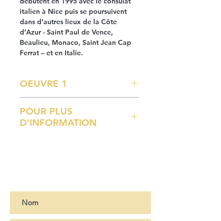
débutent en 1995 avec le consulat
italien à Nice puis se poursuivent
dans d’autres lieux de la Côte
d’Azur - Saint Paul de Vence,
Beaulieu, Monaco, Saint Jean Cap
Ferrat – et en Italie.
OEUVRE 1
Campagne Abstraite (2010)
POUR PLUS
Huile sur toile
D'INFORMATION
47 x 55 cm
Pour plus d'informations, merci de
nous contacter
ICI
Abonnez-vous à notre newsletter