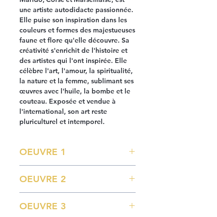
une artiste autodidacte passionnée.
Elle puise son inspiration dans les
couleurs et formes des majestueuses
faune et flore qu'elle découvre. Sa
créativité s'enrichit de l'histoire et
des artistes qui l'ont inspirée. Elle
célèbre l'art, l'amour, la spiritualité,
la nature et la femme, sublimant ses
œuvres avec l'huile, la bombe et le
couteau. Exposée et vendue à
l'international, son art reste
pluriculturel et intemporel.
OEUVRE 1
Le Garlaban (2025)
OEUVRE 2
Huile et bombe sur toile
100 x 150 cm
La Cité (2026)
Prix : 7200 €
OEUVRE 3
Huile et bombe sur toile