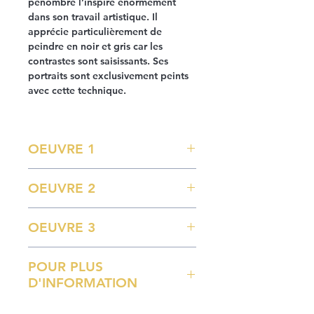
pénombre l’inspire énormément
dans son travail artistique. Il
apprécie particulièrement de
peindre en noir et gris car les
contrastes sont saisissants. Ses
portraits sont exclusivement peints
avec cette technique.
OEUVRE 1
Grip
OEUVRE 2
Portrait de Sir Anthony Hopkins
129,7 x 96,7 cm
Italian Monster
OEUVRE 3
Portrait de Mr Robert Anthony de
Niro
Game
200 x 200 cm
POUR PLUS
Portrait de Mr Gérard Depardieu
D'INFORMATION
200 x 200 cm
Pour plus d'informations, merci de